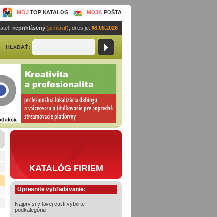
MÔJ
TOP KATALÓG
MOJA
POŠTA
ateľ:
neprihlásený
(prihlásiť)
, dnes je:
08.08.2026
HĽADAŤ:
e
KATALÓG FIRIEM
Upresnite vyhľadávanie:
Najprv si v ľavej časti vyberte
podkategóriu.