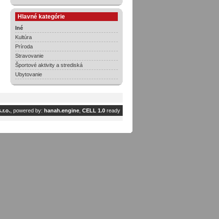
Hlavné kategórie
Iné
Kultúra
Príroda
Stravovanie
Športové aktivity a strediská
Ubytovanie
r.o.
, powered by:
hanah.engine
,
CELL 1.0
ready