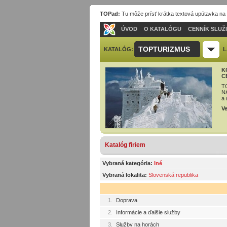
TOPad:
Tu môže prísť krátka textová upútavka na
ÚVOD
O KATALÓGU
CENNÍK SLUŽ
TOPTURIZMUS
KATALÓG:
L
K
C
TO
Ná
a 
Ve
Katalóg firiem
Vybraná kategória:
Iné
Vybraná lokalita:
Slovenská republika
1.
Doprava
2.
Informácie a ďalšie služby
3.
Služby na horách