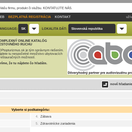
 Vašu firmu, produkt či službu. KONTATUJTE NÁS.
IEB
BEZPLATNÁ REGISTRÁCIA
KONTAKT
užív
ANGUAGE:
SK
LOKALITA DÁT:
Slovenská republika
OMPLEXNÝ ONLINE KATALÓG
ESTOVNÉHO RUCHU
Ptopturizmus.sk je tým správnym riešením.
jdete tu nespočetné množstvo ubytovacích
reštauračných možností.
ríme, že tu nájdete čo hľadáte.
nové hľadani
Vyberte si podkategóriu:
4.
Zábava
5.
Zdravotnícke zariadenia