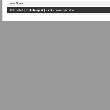
Odporúčame:
2008 - 2026. |
topkatalog.sk
| Všetky práva vyhradené.