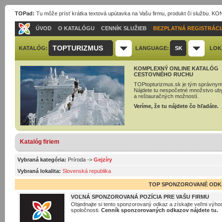
TOPad:
Tu môže prísť krátka textová upútavka na Vašu firmu, produkt či službu. 
ÚVOD
O KATALÓGU
CENNÍK SLUŽIEB
BEZPLATNÁ REGISTRÁCI
TOPTURIZMUS
KATALÓG:
LANGUAGE:
SK
LOK
KOMPLEXNÝ ONLINE KATALÓG
CESTOVNÉHO RUCHU
TOPtopturizmus.sk je tým správnym
Nájdete tu nespočetné množstvo ub
a reštauračných možností.
Veríme, že tu nájdete čo hľadáte.
Katalóg firiem
Vybraná kategória:
Príroda
->
Gejzíry
Vybraná lokalita:
Slovenská republika
TOP SPONZOROVANÉ ODK
VOĽNÁ SPONZOROVANÁ POZÍCIA PRE VAŠU FIRMU
Objednajte si tento sponzorovaný odkaz a získajte veľmi výhod
spoločnosti.
Cenník sponzorovaných odkazov nájdete tu.