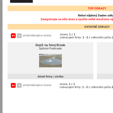
TOP ODKAZY
Nebol nájdený žiaden odk
Zaregistrujte sa ešte dnes a využite veľké množstvo v
OSTATNÉ ODKAZY
strana:
1
z
1
predchádzajúca strana
zobrazujem firmy:
1 - 2
z celkového počtu
Gejzír na Sivej Brade
Spišské Podhradie
detail firmy
|
vizitka
strana:
1
z
1
predchádzajúca strana
zobrazujem firmy:
1 - 2
z celkového počtu