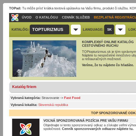
TOPad:
Tu môže prísť krátka textová upútavka na Vašu firmu, produkt či službu. 
ÚVOD
O KATALÓGU
CENNÍK SLUŽIEB
BEZPLATNÁ REGISTRÁCI
TOPTURIZMUS
KATALÓG:
LANGUAGE:
SK
LOK
KOMPLEXNÝ ONLINE KATALÓG
CESTOVNÉHO RUCHU
TOPtopturizmus.sk je tým správnym
Nájdete tu nespočetné množstvo ub
a reštauračných možností.
Veríme, že tu nájdete čo hľadáte.
Katalóg firiem
Vybraná kategória:
Stravovanie
->
Fast Food
Vybraná lokalita:
Slovenská republika
TOP SPONZOROVANÉ ODK
VOĽNÁ SPONZOROVANÁ POZÍCIA PRE VAŠU FIRMU
Objednajte si tento sponzorovaný odkaz a získajte veľmi výhod
spoločnosti.
Cenník sponzorovaných odkazov nájdete tu.