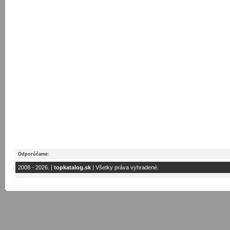
Odporúčame:
2008 - 2026. |
topkatalog.sk
| Všetky práva vyhradené.