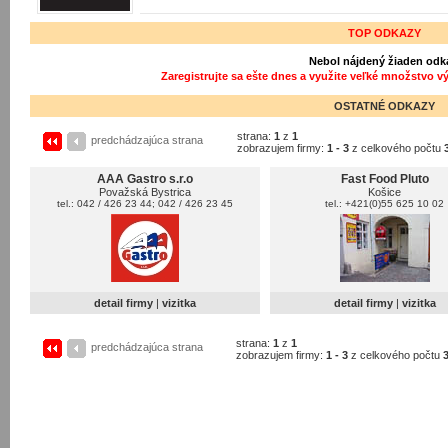
TOP ODKAZY
Nebol nájdený žiaden odk
Zaregistrujte sa ešte dnes a využite veľké množstvo v
OSTATNÉ ODKAZY
strana:
1
z
1
predchádzajúca strana
zobrazujem firmy:
1 - 3
z celkového počtu
AAA Gastro s.r.o
Fast Food Pluto
Považská Bystrica
Košice
tel.: 042 / 426 23 44; 042 / 426 23 45
tel.: +421(0)55 625 10 02
detail firmy
|
vizitka
detail firmy
|
vizitka
strana:
1
z
1
predchádzajúca strana
zobrazujem firmy:
1 - 3
z celkového počtu