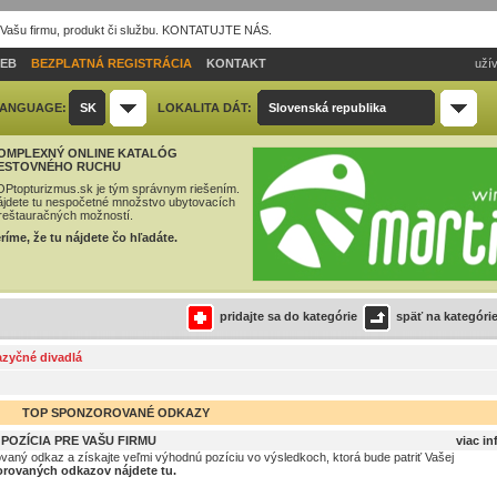
 Vašu firmu, produkt či službu. KONTATUJTE NÁS.
IEB
BEZPLATNÁ REGISTRÁCIA
KONTAKT
užív
ANGUAGE:
SK
LOKALITA DÁT:
Slovenská republika
OMPLEXNÝ ONLINE KATALÓG
ESTOVNÉHO RUCHU
Ptopturizmus.sk je tým správnym riešením.
jdete tu nespočetné množstvo ubytovacích
reštauračných možností.
ríme, že tu nájdete čo hľadáte.
pridajte sa do kategórie
späť na kategóri
zyčné divadlá
TOP SPONZOROVANÉ ODKAZY
OZÍCIA PRE VAŠU FIRMU
viac in
ovaný odkaz a získajte veľmi výhodnú pozíciu vo výsledkoch, ktorá bude patriť Vašej
rovaných odkazov nájdete tu.