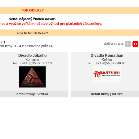
TOP ODKAZY
Nebol nájdený žiaden odkaz.
dnes a využite veľké množstvo výhod pre platiacich zákazníkov.
OSTATNÉ ODKAZY
z
1
ďalšia strana
em firmy:
1 - 4
z celkového počtu
4
Divadlo Jókaiho
Divadlo Romathan
Komárno
Košice
tel.: + 421 (0)35 790 81 13
tel.: +421 (0)55 622 49 80
detail firmy
|
vizitka
detail firmy
|
vizitka