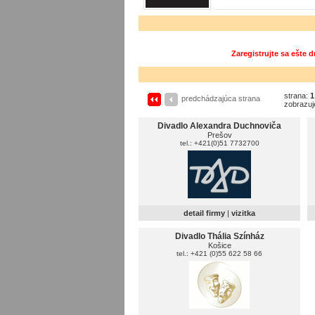
Zaregistrujte sa ešte 
strana:
1
predchádzajúca strana
zobrazuj
Divadlo Alexandra Duchnoviča
Prešov
tel.: +421(0)51 7732700
detail firmy
|
vizitka
Divadlo Thália Színház
Košice
tel.: +421 (0)55 622 58 66