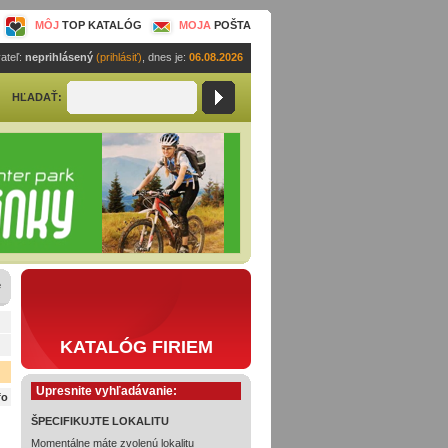
MÔJ
TOP KATALÓG
MOJA
POŠTA
ateľ:
neprihlásený
(prihlásiť)
, dnes je:
06.08.2026
HĽADAŤ:
e
KATALÓG FIRIEM
Upresnite vyhľadávanie:
fo
ŠPECIFIKUJTE LOKALITU
Momentálne máte zvolenú lokalitu