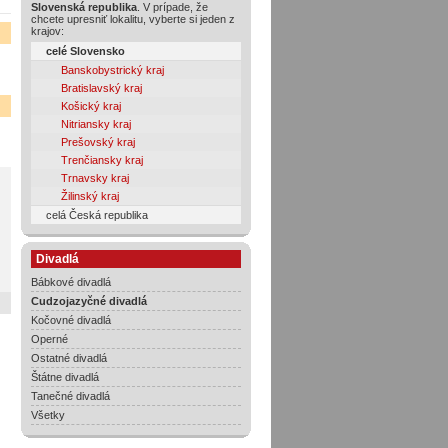
Slovenská republika
. V prípade, že
chcete upresniť lokalitu, vyberte si jeden z
krajov:
celé Slovensko
Banskobystrický kraj
Bratislavský kraj
Košický kraj
Nitriansky kraj
Prešovský kraj
Trenčiansky kraj
Trnavsky kraj
Žilinský kraj
celá Česká republika
Divadlá
Bábkové divadlá
Cudzojazyčné divadlá
Kočovné divadlá
Operné
Ostatné divadlá
Štátne divadlá
Tanečné divadlá
Všetky