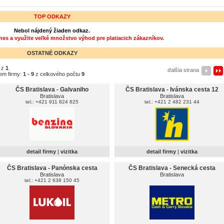
TOP ODKAZY
Nebol nájdený žiaden odkaz.
dnes a využite veľké množstvo výhod pre platiacich zákazníkov.
OSTATNÉ ODKAZY
z
1
ďalšia strana
em firmy:
1 - 9
z celkového počtu
9
ČS Bratislava - Galvaniho
ČS Bratislava - Ivánska cesta 12
Bratislava
Bratislava
tel.: +421 911 824 825
tel.: +421 2 482 231 44
detail firmy
|
vizitka
detail firmy
|
vizitka
ČS Bratislava - Panónska cesta
ČS Bratislava - Senecká cesta
Bratislava
Bratislava
tel.: +421 2 638 150 45