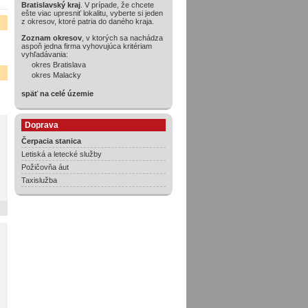
Bratislavský kraj
. V prípade, že chcete
ešte viac upresniť lokalitu, vyberte si jeden
z okresov, ktoré patria do daného kraja.
Zoznam okresov
, v ktorých sa nachádza
aspoň jedna firma vyhovujúca kritériam
vyhľadávania:
okres Bratislava
okres Malacky
späť na celé územie
Doprava
Čerpacia stanica
Letiská a letecké služby
Požičovňa áut
Taxislužba