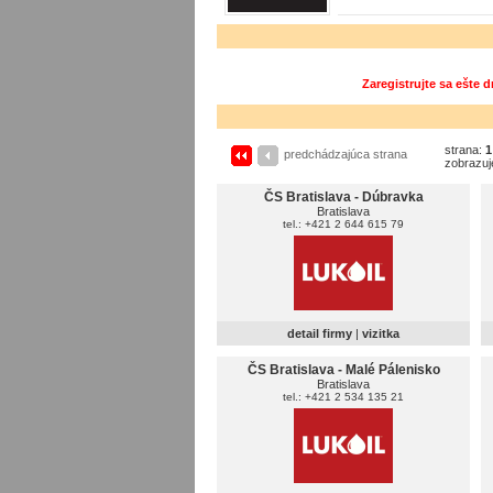
Zaregistrujte sa ešte 
strana:
1
predchádzajúca strana
zobrazuj
ČS Bratislava - Dúbravka
Bratislava
tel.: +421 2 644 615 79
detail firmy
|
vizitka
ČS Bratislava - Malé Pálenisko
Bratislava
tel.: +421 2 534 135 21