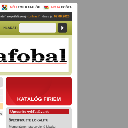
MÔJ
TOP KATALÓG
MOJA
POŠTA
ateľ:
neprihlásený
(prihlásiť)
, dnes je:
07.08.2026
HĽADAŤ:
e
KATALÓG FIRIEM
Upresnite vyhľadávanie:
fo
ŠPECIFIKUJTE LOKALITU
Momentálne máte zvolenú lokalitu