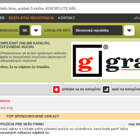
 Vašu firmu, produkt či službu. KONTATUJTE NÁS.
IEB
BEZPLATNÁ REGISTRÁCIA
KONTAKT
užív
ANGUAGE:
SK
LOKALITA DÁT:
Slovenská republika
OMPLEXNÝ ONLINE KATALÓG
ESTOVNÉHO RUCHU
Ptopturizmus.sk je tým správnym riešením.
jdete tu nespočetné množstvo ubytovacích
reštauračných možností.
ríme, že tu nájdete čo hľadáte.
pridajte sa do kategórie
späť na kategóri
tanica
vský kraj
TOP SPONZOROVANÉ ODKAZY
OZÍCIA PRE VAŠU FIRMU
viac in
ovaný odkaz a získajte veľmi výhodnú pozíciu vo výsledkoch, ktorá bude patriť Vašej
rovaných odkazov nájdete tu.