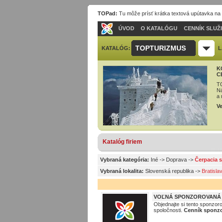
TOPad:
Tu môže prísť krátka textová upútavka na
ÚVOD
O KATALÓGU
CENNÍK SLUŽ
TOPTURIZMUS
KATALÓG:
L
K
C
TO
Ná
a 
Ve
Katalóg firiem
Vybraná kategória:
Iné
->
Doprava
->
Čerpacia s
Vybraná lokalita:
Slovenská republika
->
Bratisla
VOĽNÁ SPONZOROVANÁ P
Objednajte si tento sponzor
spoločnosti.
Cenník sponzo