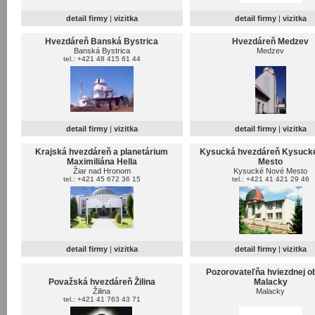
detail firmy
|
vizitka
detail firmy
|
vizitka
Hvezdáreň Banská Bystrica
Hvezdáreň Medzev
Banská Bystrica
Medzev
tel.: +421 48 415 61 44
detail firmy
|
vizitka
detail firmy
|
vizitka
Krajská hvezdáreň a planetárium
Kysucká hvezdáreň Kysuck
Maximiliána Hella
Mesto
Žiar nad Hronom
Kysucké Nové Mesto
tel.: +421 45 672 36 15
tel.: +421 41 421 29 46
detail firmy
|
vizitka
detail firmy
|
vizitka
Pozorovateľňa hviezdnej ob
Považská hvezdáreň Žilina
Malacky
Žilina
Malacky
tel.: +421 41 763 43 71