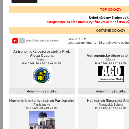
TOP ODKAZY
Nebol nájdený žiaden odk
Zaregistrujte sa ešte dnes a využite veľké množstvo v
OSTATNÉ ODKAZY
strana:
1
z
2
predchádzajúca strana
zobrazujem firmy:
1 - 15
z celkového počt
Astronomická pozorovateľňa Prof.
Alojza Cvacha
Astronomické observató
Trenčín
Modra
tel.: +421 32 743 44 22 kl. 53
tel.: +421 33 647 52 61
detail firmy
|
vizitka
detail firmy
|
vizitka
Hornonitrianska hvezdáreň Partizánske
Hvezdáreň Rimavská So
Partizánske
Rimavská Sobota
tel.: +421 38 749 71 08
tel.: +421 47 562 47 09