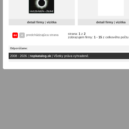
detail firmy
|
vizitka
detail firmy
|
vizitka
strana:
1
z
2
predchádzajúca strana
zobrazujem firmy:
1 - 15
z celkového počt
Odporúčame:
2008 - 2026. |
topkatalog.sk
| Všetky práva vyhradené.