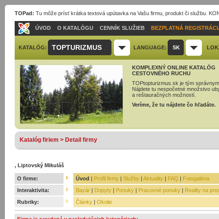
TOPad:
Tu môže prísť krátka textová upútavka na Vašu firmu, produkt či službu. 
ÚVOD
O KATALÓGU
CENNÍK SLUŽIEB
BEZPLATNÁ REGISTRÁCI
TOPTURIZMUS
KATALÓG:
LANGUAGE:
SK
LOK
KOMPLEXNÝ ONLINE KATALÓG
CESTOVNÉHO RUCHU
TOPtopturizmus.sk je tým správnym
Nájdete tu nespočetné množstvo ub
a reštauračných možností.
Veríme, že tu nájdete čo hľadáte.
Katalóg firiem > Detail firmy
, Liptovský Mikuláš
O firme:
Úvod
|
Profil firmy
|
Služby
|
Aktuality
|
FAQ
|
Fotogaléria
Interaktivita:
Bazár
|
Dopyty
|
Ponuky
|
Pracovné ponuky
|
Reality na pre
Rubriky:
Články
|
Okolie