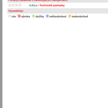
Firma je zaradená v nasledujúcich kategóriach:
Kultúra
/
Technické pamiatky
Vysvetlivky:
n/a
výroba
služby
veľkoobcbod
maloobchod