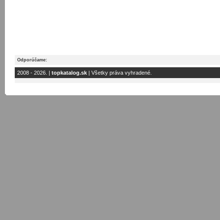
Odporúčame:
2008 - 2026. |
topkatalog.sk
| Všetky práva vyhradené.