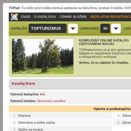
TOPad:
Tu môže prísť krátka textová upútavka na Vašu firmu, produkt či službu. 
ÚVOD
O KATALÓGU
CENNÍK SLUŽIEB
BEZPLATNÁ REGISTRÁCI
TOPTURIZMUS
KATALÓG:
LANGUAGE:
SK
LOK
KOMPLEXNÝ ONLINE KATALÓG
CESTOVNÉHO RUCHU
TOPtopturizmus.sk je tým správnym
Nájdete tu nespočetné množstvo ub
a reštauračných možností.
Veríme, že tu nájdete čo hľadáte.
Katalóg firiem
Vybraná kategória:
Iné
Vybraná lokalita:
Slovenská republika
Vyberte si podkategóriu
1.
Doprava
4.
Zába
2.
Informácie a ďalšie služby
5.
Zdrav
3.
Služby na horách