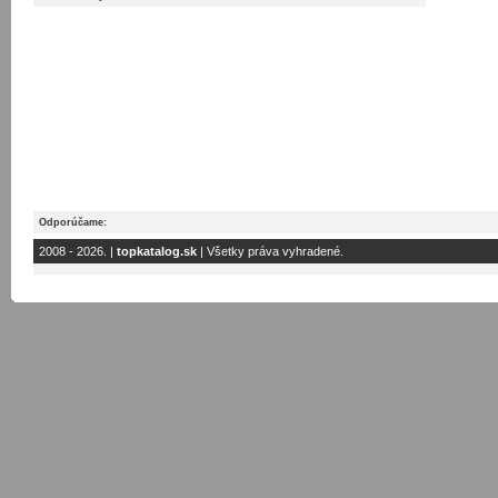
Odporúčame:
2008 - 2026. |
topkatalog.sk
| Všetky práva vyhradené.