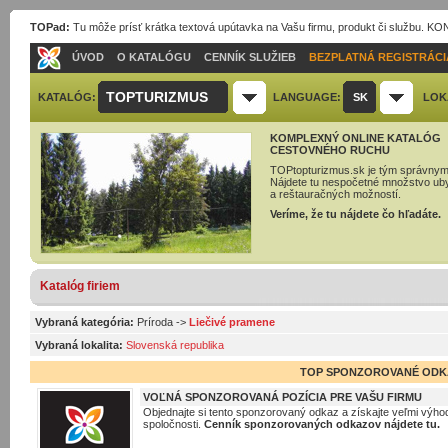
TOPad:
Tu môže prísť krátka textová upútavka na Vašu firmu, produkt či službu. 
ÚVOD
O KATALÓGU
CENNÍK SLUŽIEB
BEZPLATNÁ REGISTRÁCI
TOPTURIZMUS
KATALÓG:
LANGUAGE:
SK
LOK
KOMPLEXNÝ ONLINE KATALÓG
CESTOVNÉHO RUCHU
TOPtopturizmus.sk je tým správnym
Nájdete tu nespočetné množstvo ub
a reštauračných možností.
Veríme, že tu nájdete čo hľadáte.
Katalóg firiem
Vybraná kategória:
Príroda
->
Liečivé pramene
Vybraná lokalita:
Slovenská republika
TOP SPONZOROVANÉ ODK
VOĽNÁ SPONZOROVANÁ POZÍCIA PRE VAŠU FIRMU
Objednajte si tento sponzorovaný odkaz a získajte veľmi výhod
spoločnosti.
Cenník sponzorovaných odkazov nájdete tu.