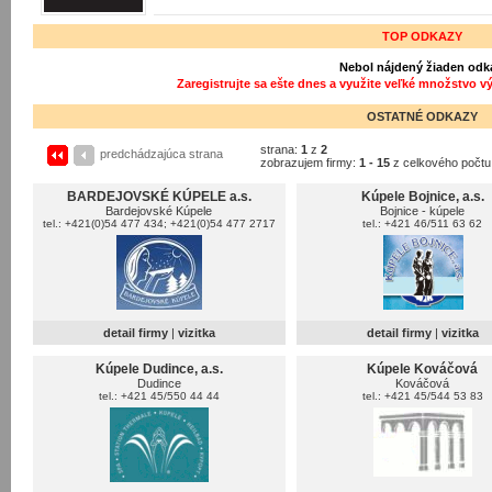
TOP ODKAZY
Nebol nájdený žiaden odk
Zaregistrujte sa ešte dnes a využite veľké množstvo v
OSTATNÉ ODKAZY
strana:
1
z
2
predchádzajúca strana
zobrazujem firmy:
1 - 15
z celkového počt
BARDEJOVSKÉ KÚPELE a.s.
Kúpele Bojnice, a.s.
Bardejovské Kúpele
Bojnice - kúpele
tel.: +421(0)54 477 434; +421(0)54 477 2717
tel.: +421 46/511 63 62
detail firmy
|
vizitka
detail firmy
|
vizitka
Kúpele Dudince, a.s.
Kúpele Kováčová
Dudince
Kováčová
tel.: +421 45/550 44 44
tel.: +421 45/544 53 83