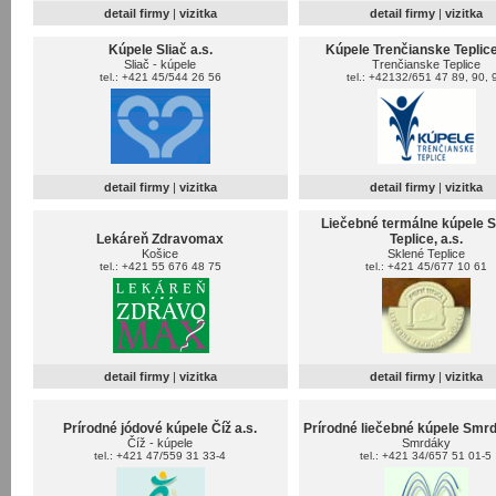
detail firmy
|
vizitka
detail firmy
|
vizitka
Kúpele Sliač a.s.
Kúpele Trenčianske Teplice,
Sliač - kúpele
Trenčianske Teplice
tel.: +421 45/544 26 56
tel.: +42132/651 47 89, 90, 
detail firmy
|
vizitka
detail firmy
|
vizitka
Liečebné termálne kúpele 
Lekáreň Zdravomax
Teplice, a.s.
Košice
Sklené Teplice
tel.: +421 55 676 48 75
tel.: +421 45/677 10 61
detail firmy
|
vizitka
detail firmy
|
vizitka
Prírodné jódové kúpele Číž a.s.
Prírodné liečebné kúpele Smrd
Číž - kúpele
Smrdáky
tel.: +421 47/559 31 33-4
tel.: +421 34/657 51 01-5