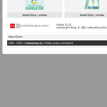
detail firmy
|
vizitka
detail firmy
|
vizitka
strana:
1
z
2
predchádzajúca strana
zobrazujem firmy:
1 - 15
z celkového počt
Odporúčame:
2008 - 2026. |
topkatalog.sk
| Všetky práva vyhradené.