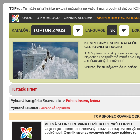
TOPad:
Tu môže prísť krátka textová upútavka na Vašu firmu, produkt či službu. 
ÚVOD
O KATALÓGU
CENNÍK SLUŽIEB
BEZPLATNÁ REGISTRÁCI
TOPTURIZMUS
KATALÓG:
LANGUAGE:
SK
LOK
KOMPLEXNÝ ONLINE KATALÓG
CESTOVNÉHO RUCHU
TOPtopturizmus.sk je tým správnym
Nájdete tu nespočetné množstvo ub
a reštauračných možností.
Veríme, že tu nájdete čo hľadáte.
Katalóg firiem
Vybraná kategória:
Stravovanie
->
Pohostinstvo, krčma
Vybraná lokalita:
Slovenská republika
TOP SPONZOROVANÉ ODK
VOĽNÁ SPONZOROVANÁ POZÍCIA PRE VAŠU FIRMU
Objednajte si tento sponzorovaný odkaz a získajte veľmi výhod
spoločnosti.
Cenník sponzorovaných odkazov nájdete tu.