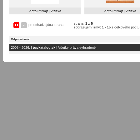
detail firmy
|
vizitka
detail firmy
|
vizitka
strana:
1
z
5
predchádzajúca strana
zobrazujem firmy:
1 - 15
z celkového počt
Odporúčame:
2008 - 2026. |
topkatalog.sk
| Všetky práva vyhradené.