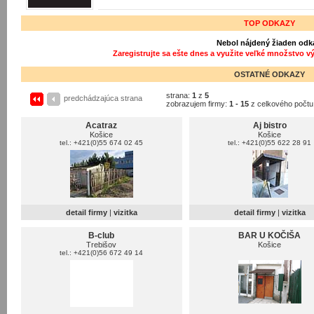
TOP ODKAZY
Nebol nájdený žiaden odk
Zaregistrujte sa ešte dnes a využite veľké množstvo v
OSTATNÉ ODKAZY
strana:
1
z
5
predchádzajúca strana
zobrazujem firmy:
1 - 15
z celkového počt
Acatraz
Aj bistro
Košice
Košice
tel.: +421(0)55 674 02 45
tel.: +421(0)55 622 28 91
detail firmy
|
vizitka
detail firmy
|
vizitka
B-club
BAR U KOČIŠA
Trebišov
Košice
tel.: +421(0)56 672 49 14