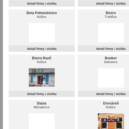
detail firmy
|
vizitka
detail firmy
|
vizitka
Beta Pohostinstvo
Bistro
Košice
Trebišov
detail firmy
|
vizitka
detail firmy
|
vizitka
Bistro Ranč
Bunker
Košice
Sobrance
detail firmy
|
vizitka
detail firmy
|
vizitka
Diana
Dreváreň
Michalovce
Košice