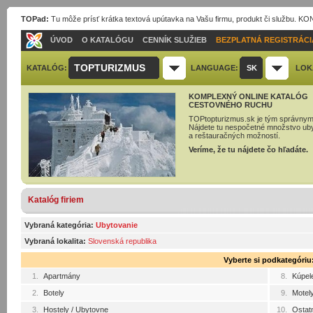
TOPad:
Tu môže prísť krátka textová upútavka na Vašu firmu, produkt či službu. 
ÚVOD
O KATALÓGU
CENNÍK SLUŽIEB
BEZPLATNÁ REGISTRÁCI
TOPTURIZMUS
KATALÓG:
LANGUAGE:
SK
LOK
KOMPLEXNÝ ONLINE KATALÓG
CESTOVNÉHO RUCHU
TOPtopturizmus.sk je tým správnym
Nájdete tu nespočetné množstvo ub
a reštauračných možností.
Veríme, že tu nájdete čo hľadáte.
Katalóg firiem
Vybraná kategória:
Ubytovanie
Vybraná lokalita:
Slovenská republika
Vyberte si podkategóriu
1.
Apartmány
8.
Kúpel
2.
Botely
9.
Motel
3.
Hostely / Ubytovne
10.
Ostat