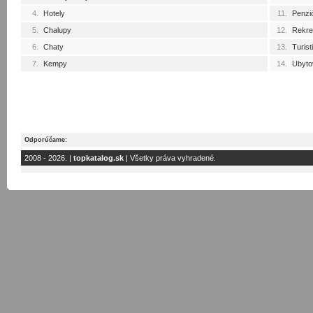
4.
Hotely
11.
Penzi
5.
Chalupy
12.
Rekre
6.
Chaty
13.
Turis
7.
Kempy
14.
Ubyto
Odporúčame:
2008 - 2026. |
topkatalog.sk
| Všetky práva vyhradené.